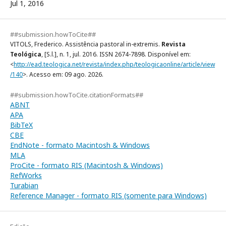
Jul 1, 2016
##submission.howToCite##
VITOLS, Frederico. Assistência pastoral in-extremis.
Revista
Teológica
, [S.l.], n. 1, jul. 2016. ISSN 2674-7898. Disponível em:
<
http://ead.teologica.net/revista/index.php/teologicaonline/article/view
/140
>. Acesso em: 09 ago. 2026.
##submission.howToCite.citationFormats##
ABNT
APA
BibTeX
CBE
EndNote - formato Macintosh & Windows
MLA
ProCite - formato RIS (Macintosh & Windows)
RefWorks
Turabian
Reference Manager - formato RIS (somente para Windows)