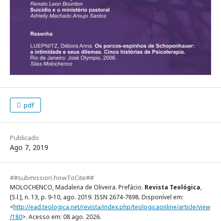
pdf
Publicado
Ago 7, 2019
##submission.howToCite##
MOLOCHENCO, Madalena de Oliveira. Prefácio.
Revista Teológica
,
[S.l.], n. 13, p. 9-10, ago. 2019. ISSN 2674-7898. Disponível em:
<
http://ead.teologica.net/revista/index.php/teologicaonline/article/view
/180
>. Acesso em: 08 ago. 2026.