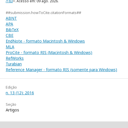
/183
>. Acesso em: 09 ago. 2026.
##submission.howToCite.citationFormats##
ABNT
APA
BibTeX
CBE
EndNote - formato Macintosh & Windows
MLA
ProCite - formato RIS (Macintosh & Windows)
RefWorks
Turabian
Reference Manager - formato RIS (somente para Windows)
Edição
n. 13 (12): 2016
Seção
Artigos