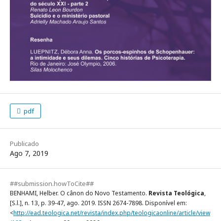
pdf
Publicado
Ago 7, 2019
##submission.howToCite##
BENHAMI, Helber. O cânon do Novo Testamento.
Revista Teológica
,
[S.l.], n. 13, p. 39-47, ago. 2019. ISSN 2674-7898. Disponível em:
<
http://ead.teologica.net/revista/index.php/teologicaonline/article/view